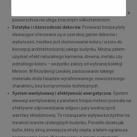
laminatu wysokociśnieniowego, hpl trespa zachowuje
wysoką odporność na warunki pogodowe, kolory nie blakną, a
powierzchnia nie ulega znacznym odkształceniom.
Estetyka i różnorodność dekorów.
Ponieważ trespa płyty
elewacyjne oferowane są w szerokiej gamie dekorów i
wykończeń, możliwe jest dostosowanie koloru i wzoru do
koncepcji architektonicznej całego budynku. Można zatem
uzyskać efekt naturalnego kamienia, drewna, metalu czy
jednolitego koloru – wszystko zależy od wybranej kolekcji
Meteon. W Rezydencji Liwskiej zastosowanie takiego
materiału doda fasadzie wyrafinowanego, nowoczesnego
charakteru, bez kompromisów technicznych.
System wentylowany i efektywność energetyczna.
System
elewacji wentylowanej z panelami trespa meteon pozwala na
efektywne odprowadzanie wilgoci i pary wodnej spod
warstwy okładzinowej. To rozwiązanie wpływa korzystnie na
trwałość warstw izolacyjnych budynku. Ponadto działa jak
bufor, który zimą zmniejsza straty ciepła, a latem ogranicza