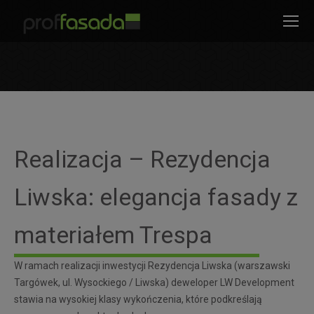
modal-check
Jesteś tutaj:
Realizacja – Rezydencja
Liwska: elegancja fasady z
materiałem Trespa
W ramach realizacji inwestycji Rezydencja Liwska (warszawski
Targówek, ul. Wysockiego / Liwska) deweloper LW Development
stawia na wysokiej klasy wykończenia, które podkreślają