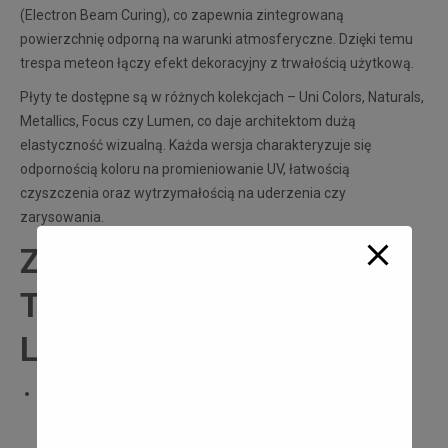
(Electron Beam Curing), co zapewnia zintegrowaną
powierzchnię odporną na warunki atmosferyczne. Dzięki temu
trespa meteon łączy efekt dekoracyjny z trwałością użytkową.
Płyty te dostępne są w różnych kolekcjach – Uni Colors, Naturals,
Metallics, Focus czy Lumen, co daje architektom dużą
elastyczność wizualną. Każda wersja charakteryzuje się
odpornością koloru na promieniowanie UV, łatwością
czyszczenia oraz wytrzymałością na uderzenia czy
zarysowania.
Zalety zastosowania
Trespa w Rezydencji
Liwskiej
Trwałość i odporność.
W warunkach miejskich fasada
narażona jest na grad, słabą jakość powietrza,
promieniowanie słoneczne i wilgoć. Dzięki strukturze