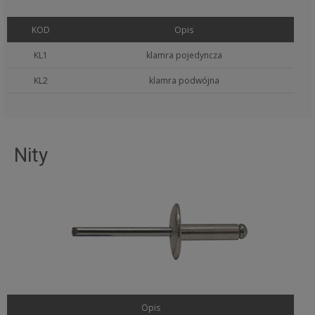
KOD
Opis
KL1
klamra pojedyncza
KL2
klamra podwójna
Nity
Opis