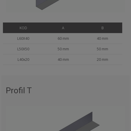
KOD
A
B
L60X40
60 mm
40 mm
L50X50
50 mm
50 mm
L40x20
40 mm
20 mm
Profil T