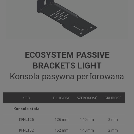
ECOSYSTEM PASSIVE
BRACKETS LIGHT
Konsola pasywna perforowana
KOD
DŁUGOŚĆ
SZEROKOŚĆ
GRUBOŚĆ
Konsola stała
KFNL126
126 mm
140 mm
2 mm
KFNL152
152 mm
140 mm
2 mm