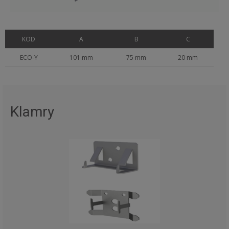
KOD
A
B
C
ECO-Y
101 mm
75 mm
20 mm
Klamry