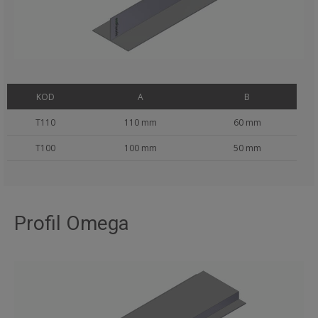
KOD
A
B
T110
110 mm
60 mm
T100
100 mm
50 mm
Profil Omega