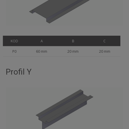
KOD
A
B
C
P0
60 mm
20 mm
20 mm
Profil Y