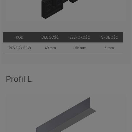
KOD
DŁUGOŚĆ
SZEROKOŚĆ
GRUBOŚĆ
PCV2(2x PCV)
49 mm
168 mm
5 mm
Profil L