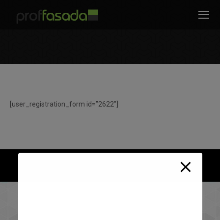
modal-check
Jesteś tutaj:
[user_registration_form id=”2622″]
© 2026 Proffasada Sp. z o.o.
Mapa strony
| Wykonanie:
ht6.pl