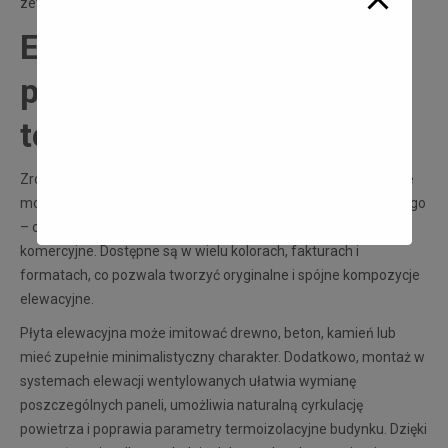
zewnętrznymi.
Estetyka, elastyczność
projektowa i rozwiązania
techniczne
Zróżnicowana oferta sprawia, że płyty elewacyjne zewnętrzne
można idealnie dopasować do każdego stylu architektonicznego
– od nowoczesnych domów jednorodzinnych po duże obiekty
komercyjne. Dostępne są w wielu kolorach, fakturach i
formatach, co pozwala tworzyć oryginalne i spójne kompozycje
elewacyjne.
Płyta elewacyjna może imitować drewno, beton, kamień lub
mieć zupełnie minimalistyczny charakter. Dodatkowo, montaż w
systemach elewacji wentylowanych ułatwia wymianę
poszczególnych paneli, umożliwia naturalną cyrkulację
powietrza i poprawia parametry termoizolacyjne budynku. Dzięki