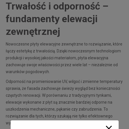
Trwałość i odporność –
fundamenty elewacji
zewnętrznej
Nowoczesne płyty elewacyjne zewnętrzne to rozwiązanie, które
łączy estetykę z trwałością. Dzięki nowoczesnym technologiom
produkcji i wysokiej jakości materiałom, płyta elewacyjna
zachowuje swoje właściwości przez wiele lat – niezależnie od
warunków pogodowych.
Odporność na promieniowanie UV, wilgoć i zmienne temperatury
sprawia, że fasada zachowuje świeży wygląd bez konieczności
częstych renowacji. W porównaniu z tradycyjnymi tynkami,
elewacje wykonane z płyt są znacznie bardziej odporne na
uszkodzenia mechaniczne, pękanie czy zabrudzenia. To
rozwiązanie dla tych, którzy szukają nie tylko efektownego
wyglądu, ale także solidnej ochrony budynku przed czynnikami